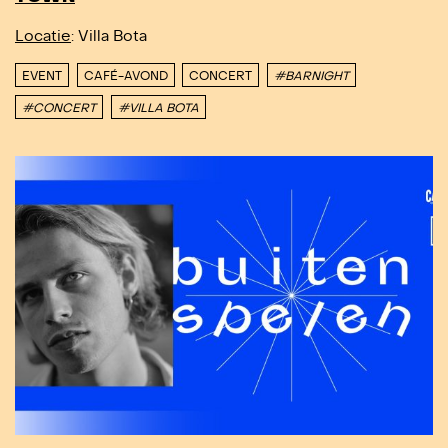
Locatie
: Villa Bota
EVENT
CAFÉ-AVOND
CONCERT
#BARNIGHT
#CONCERT
#VILLA BOTA