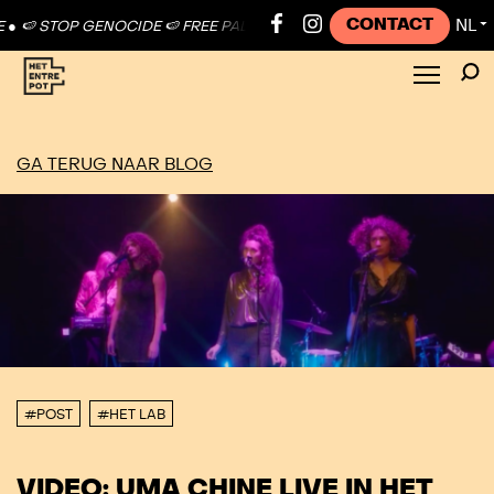
CONTACT
NL
 STOP GENOCIDE 🍉 FREE PALESTINE ●
🍉 STOP GENOCIDE 🍉 FREE P
▼
GA TERUG NAAR BLOG
#POST
#HET LAB
VIDEO: UMA CHINE LIVE IN HET