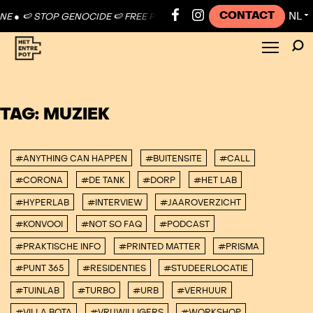
CONTACT
NL
 ●
🍉 STOP GENOCIDE 🍉 FREE PALESTINE ●
🍉 STOP GENOCIDE 🍉 FRE
▼
TAG:
MUZIEK
#ANYTHING CAN HAPPEN
#BUITENSITE
#CALL
#CORONA
#DE TANK
#DORP
#HET LAB
#HYPERLAB
#INTERVIEW
#JAAROVERZICHT
#KONVOOI
#NOT SO FAQ
#PODCAST
#PRAKTISCHE INFO
#PRINTED MATTER
#PRISMA
#PUNT 365
#RESIDENTIES
#STUDEERLOCATIE
#TUINLAB
#TURBO
#URB
#VERHUUR
#VILLA BOTA
#VRIJWILLIGERS
#WORKSHOP