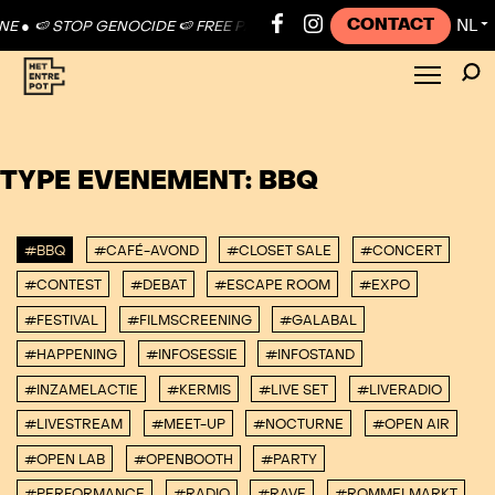
CONTACT
NL
 ●
🍉 STOP GENOCIDE 🍉 FREE PALESTINE ●
🍉 STOP GENOCIDE 🍉 FRE
▼
TYPE EVENEMENT:
BBQ
#BBQ
#CAFÉ-AVOND
#CLOSET SALE
#CONCERT
#CONTEST
#DEBAT
#ESCAPE ROOM
#EXPO
#FESTIVAL
#FILMSCREENING
#GALABAL
#HAPPENING
#INFOSESSIE
#INFOSTAND
#INZAMELACTIE
#KERMIS
#LIVE SET
#LIVERADIO
#LIVESTREAM
#MEET-UP
#NOCTURNE
#OPEN AIR
#OPEN LAB
#OPENBOOTH
#PARTY
#PERFORMANCE
#RADIO
#RAVE
#ROMMELMARKT