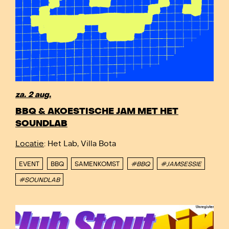
za. 2 aug.
BBQ & AKOESTISCHE JAM MET HET
SOUNDLAB
Locatie
: Het Lab, Villa Bota
EVENT
BBQ
SAMENKOMST
#BBQ
#JAMSESSIE
#SOUNDLAB