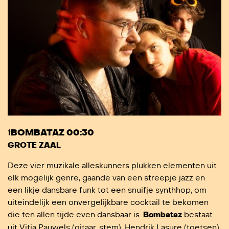
⭡BOMBATAZ 00:30
GROTE ZAAL
Deze vier muzikale alleskunners plukken elementen uit
elk mogelijk genre, gaande van een streepje jazz en
een likje dansbare funk tot een snuifje synthhop, om
uiteindelijk een onvergelijkbare cocktail te bekomen
die ten allen tijde even dansbaar is.
Bombataz
bestaat
uit Vitja Pauwels (gitaar, stem), Hendrik Lasure (toetsen),