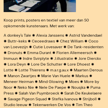
Koop prints, posters en textiel van meer dan 50
opkomende kunstenaars. Met werk van:
A donkey’s Tale ✺
Alexia Janssens ✺
Astrid Vandendael
✺
Buttr-keks ✺
Ceceedraws ✺
Chez William ✺
Coco
van Loevezijn ✺
Cutie Lovesaver ✺ De Tank-residenten
✺
Dronuts ✺
Emma Durant ✺
Florien Allemeersch ✺
Immuun ✺
Indre Svirplyte ✺
J.illustratie ✺
Jore Dierckx
✺
Lora Deyn ✺
Lore De Schutter ✺
Lore Dhoest ✺
Lotte ✺
Lotte Thierens ✺
m.a.r.g.au.x ✺
Maarten Derous
✺
Manon Zwartjes ✺
Marie Van Huele ✺
Markus ✺
Meneer Heirman ✺
Mind Glowing ✺
Moes ✺
More by
Noor ✺
Neko Nie ✺
Nele De Paepe ✺
Nousjka ✺
Puma
Press ✺
Salah Van Puymbroeck ✺
Sarah De Keukelaere
✺
Savage Pigeon Squad ✺
Stefka Ivanova ✺
Strijboll ✺
Studio leeuw ✺
Tekenwerken De Vos ✺
Tim Theo