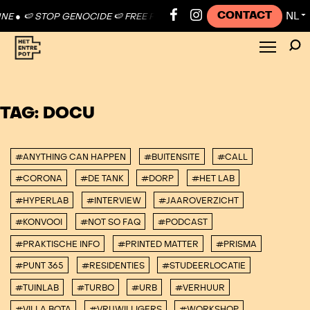
CONTACT
NL
E ●
🍉 STOP GENOCIDE 🍉 FREE PALESTINE ●
🍉 STOP GENOCIDE 🍉 F
▼
TAG:
DOCU
#ANYTHING CAN HAPPEN
#BUITENSITE
#CALL
#CORONA
#DE TANK
#DORP
#HET LAB
#HYPERLAB
#INTERVIEW
#JAAROVERZICHT
#KONVOOI
#NOT SO FAQ
#PODCAST
#PRAKTISCHE INFO
#PRINTED MATTER
#PRISMA
#PUNT 365
#RESIDENTIES
#STUDEERLOCATIE
#TUINLAB
#TURBO
#URB
#VERHUUR
#VILLA BOTA
#VRIJWILLIGERS
#WORKSHOP