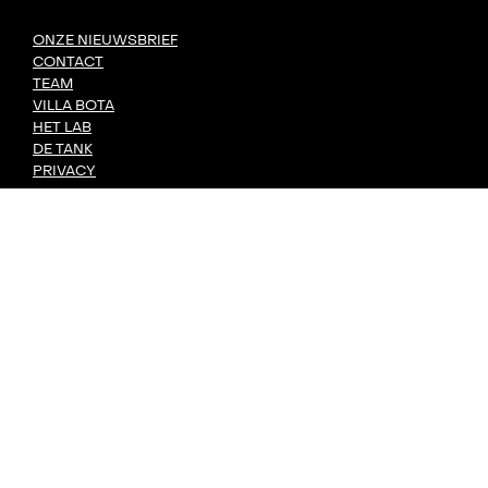
ONZE NIEUWSBRIEF
CONTACT
TEAM
VILLA BOTA
HET LAB
DE TANK
PRIVACY
DORP: DIY-FESTIVAL
KONVOOI KUNSTENFESTIVAL
SIGNAAL RADIOFESTIVAL
MET STEUN VAN
GEMAAKT DOOR
undefined