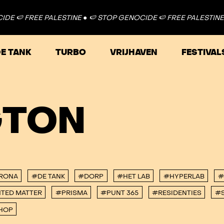
 🍉 FREE PALESTINE ●
🍉 STOP GENOCIDE 🍉 FREE PALESTINE ●
E TANK
TURBO
VRIJHAVEN
FESTIVAL
GTON
RONA
#DE TANK
#DORP
#HET LAB
#HYPERLAB
#
TED MATTER
#PRISMA
#PUNT 365
#RESIDENTIES
#S
HOP