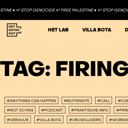
INE ●
🍉 STOP GENOCIDE 🍉 FREE PALESTINE ●
🍉 STOP GENOCIDE
HET LAB
VILLA BOTA
D
TAG:
FIRIN
#ANYTHING CAN HAPPEN
#BUITENSITE
#CALL
#CO
#NOT SO FAQ
#PODCAST
#PRAKTISCHE INFO
#PRIN
#VERHUUR
#VILLA BOTA
#VRIJWILLIGERS
#WORKS