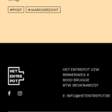
#POST
#JAAROVERZICHT
HET ENTREPOT VZW
BINNENWEG 4
8000 BRUGGE
BTW: BE0476480727
E: INFO@HETENTREPOT.BE