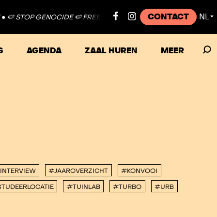
CONTACT
NL
🍉 STOP GENOCIDE 🍉 FREE PALESTINE ●
🍉 STOP GENOCIDE 🍉 F
▼
S
AGENDA
ZAAL HUREN
MEER
INTERVIEW
#JAAROVERZICHT
#KONVOOI
TUDEERLOCATIE
#TUINLAB
#TURBO
#URB