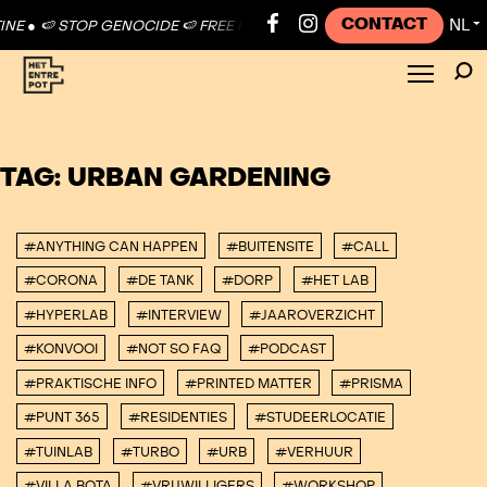
CONTACT
NL
NE ●
🍉 STOP GENOCIDE 🍉 FREE PALESTINE ●
🍉 STOP GENOCIDE 🍉 F
▼
TAG:
URBAN GARDENING
#ANYTHING CAN HAPPEN
#BUITENSITE
#CALL
#CORONA
#DE TANK
#DORP
#HET LAB
#HYPERLAB
#INTERVIEW
#JAAROVERZICHT
#KONVOOI
#NOT SO FAQ
#PODCAST
#PRAKTISCHE INFO
#PRINTED MATTER
#PRISMA
#PUNT 365
#RESIDENTIES
#STUDEERLOCATIE
#TUINLAB
#TURBO
#URB
#VERHUUR
#VILLA BOTA
#VRIJWILLIGERS
#WORKSHOP