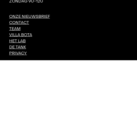
ZONDAG 9U-12U
ONZE NIEUWSBRIEF
CONTACT
TEAM
VILLA BOTA
HET LAB
DE TANK
PRIVACY
DORP: DIY-FESTIVAL
KONVOOI KUNSTENFESTIVAL
SIGNAAL RADIOFESTIVAL
MET STEUN VAN
GEMAAKT DOOR
undefined