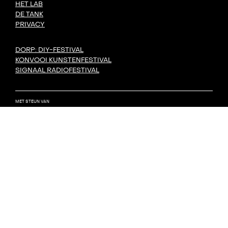
HET LAB
DE TANK
PRIVACY
DORP: DIY-FESTIVAL
KONVOOI KUNSTENFESTIVAL
SIGNAAL RADIOFESTIVAL
MET STEUN VAN
GEMAAKT DOOR
undefined