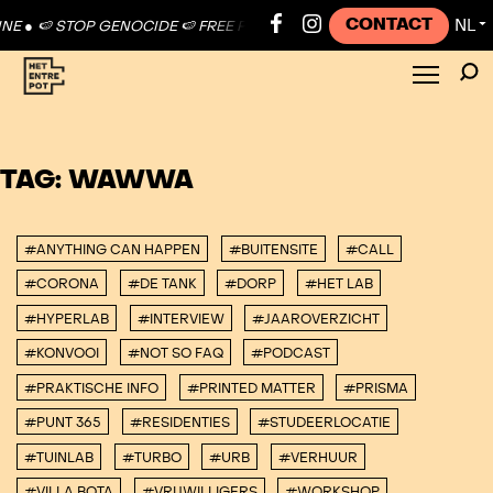
CONTACT
NL
E ●
🍉 STOP GENOCIDE 🍉 FREE PALESTINE ●
🍉 STOP GENOCIDE 🍉 FR
▼
TAG:
WAWWA
#ANYTHING CAN HAPPEN
#BUITENSITE
#CALL
#CORONA
#DE TANK
#DORP
#HET LAB
#HYPERLAB
#INTERVIEW
#JAAROVERZICHT
#KONVOOI
#NOT SO FAQ
#PODCAST
#PRAKTISCHE INFO
#PRINTED MATTER
#PRISMA
#PUNT 365
#RESIDENTIES
#STUDEERLOCATIE
#TUINLAB
#TURBO
#URB
#VERHUUR
#VILLA BOTA
#VRIJWILLIGERS
#WORKSHOP