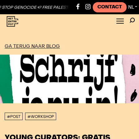
CONTACT
NL
OCIDE 🍉 FREE PALESTINE ●
🍉 STOP GENOCIDE 🍉 FREE PALESTINE ●
▼
GA TERUG NAAR BLOG
#POST
#WORKSHOP
YOUNG CURATORS: GRATIS