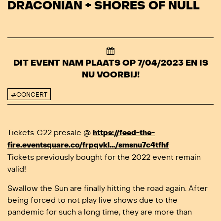
DRACONIAN + SHORES OF NULL
DIT EVENT NAM PLAATS OP 7/04/2023 EN IS
NU VOORBIJ!
#CONCERT
Tickets €22 presale @
https://feed-the-
fire.eventsquare.co/frpqvkl…/smsnu7c4tfhf
Tickets previously bought for the 2022 event remain
valid!
Swallow the Sun are finally hitting the road again. After
being forced to not play live shows due to the
pandemic for such a long time, they are more than