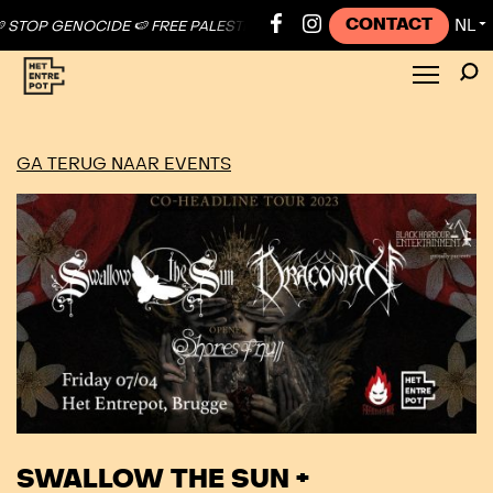
CONTACT
NL
NOCIDE 🍉 FREE PALESTINE ●
🍉 STOP GENOCIDE 🍉 FREE PALESTINE 
▼
GA TERUG NAAR EVENTS
SWALLOW THE SUN +