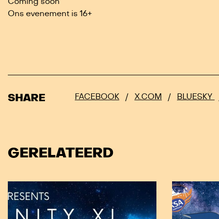
Coming soon
Ons evenement is 16+
SHARE
FACEBOOK
/
X.COM
/
BLUESKY
GERELATEERD