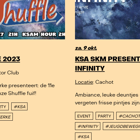
za. 9 okt.
 2023
KSA SKM PRESENT
INFINITY
ctor Club
Locatie
: Cachot
ke presenteert: de 11e
ze Shuffle fuif!
Ambiance, leuke deuntjes 
vergeten frisse pintjes zij
RTY
#KSA
EVENT
PARTY
#CACHOT
ERKE
#INFINITY
#JEUGDBEWEG
#KSA