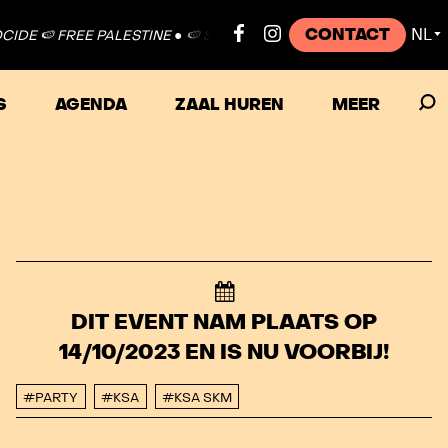
CONTACT
NL
 FREE PALESTINE ●
🍉 STOP GENOCIDE 🍉 FREE PALESTINE ●
🍉 
▼
S
AGENDA
ZAAL HUREN
MEER
DIT EVENT NAM PLAATS OP
14/10/2023 EN IS NU VOORBIJ!
#PARTY
#KSA
#KSA SKM