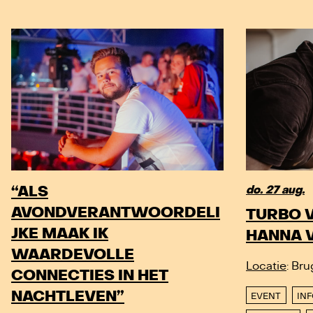
“ALS
do. 27 aug.
AVONDVERANTWOORDELI
TURBO V
JKE MAAK IK
HANNA 
WAARDEVOLLE
Locatie
: Br
CONNECTIES IN HET
NACHTLEVEN”
EVENT
IN