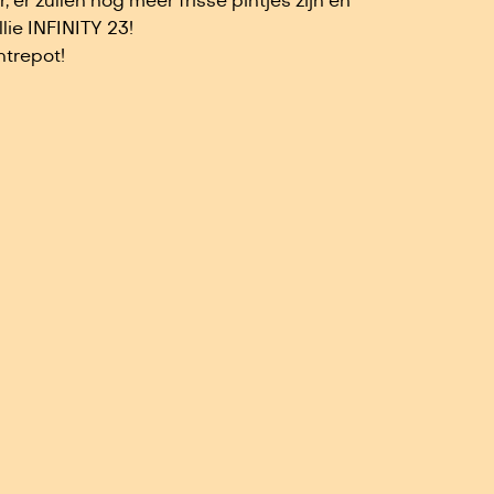
 er zullen nog meer frisse pintjes zijn en
lie INFINITY 23!
ntrepot!