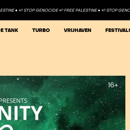
●
🍉 STOP GENOCIDE 🍉 FREE PALESTINE ●
🍉 STOP GENOCIDE 🍉
E TANK
TURBO
VRIJHAVEN
FESTIVAL