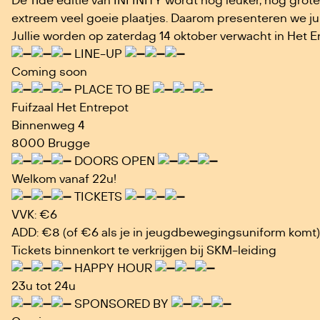
De 11de editie van INFINITY wordt nog leuker, nog groter,
extreem veel goeie plaatjes. Daarom presenteren we jul
Jullie worden op zaterdag 14 oktober verwacht in Het E
LINE-UP
Coming soon
PLACE TO BE
Fuifzaal Het Entrepot
Binnenweg 4
8000 Brugge
DOORS OPEN
Welkom vanaf 22u!
TICKETS
VVK: €6
ADD: €8 (of €6 als je in jeugdbewegingsuniform komt)
Tickets binnenkort te verkrijgen bij SKM-leiding
HAPPY HOUR
23u tot 24u
SPONSORED BY