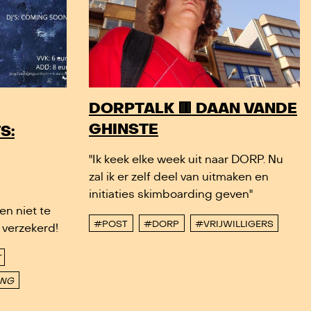
DORPTALK 🟥 DAAN VANDE
GHINSTE
S:
"Ik keek elke week uit naar DORP. Nu
zal ik er zelf deel van uitmaken en
initiaties skimboarding geven"
en niet te
#POST
#DORP
#VRIJWILLIGERS
n verzekerd!
ING