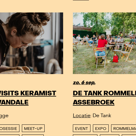
zo. 6 sep.
ISITS KERAMIST
DE TANK ROMME
VANDALE
ASSEBROEK
ugge
Locatie
: De Tank
FOSESSIE
MEET-UP
EVENT
EXPO
ROMMELM