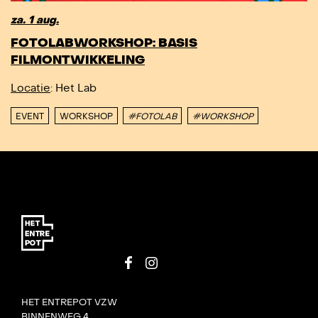
za. 1 aug.
FOTOLABWORKSHOP: BASIS
FILMONTWIKKELING
Locatie
: Het Lab
EVENT
WORKSHOP
#FOTOLAB
#WORKSHOP
HET ENTREPOT VZW
BINNENWEG 4