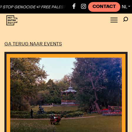
CONTACT
NL
ENOCIDE 🍉 FREE PALESTINE ●
🍉 STOP GENOCIDE 🍉 FREE PALESTINE
▼
GA TERUG NAAR EVENTS