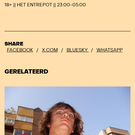
18+ || HET ENTREPOT || 23:00-05:00
SHARE
FACEBOOK
/
X.COM
/
BLUESKY
/
WHATSAPP
GERELATEERD