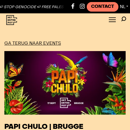
CONTACT
NL
P GENOCIDE 🍉 FREE PALESTINE ●
🍉 STOP GENOCIDE 🍉 FREE PALEST
▼
GA TERUG NAAR EVENTS
PAPI CHULO | BRUGGE