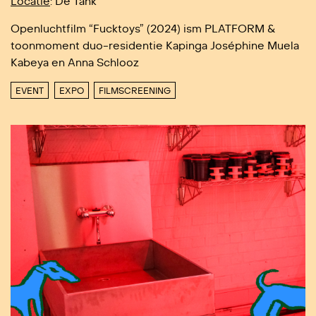
Locatie
: De Tank
Openluchtfilm “Fucktoys” (2024) ism PLATFORM &
toonmoment duo-residentie Kapinga Joséphine Muela
Kabeya en Anna Schlooz
EVENT
EXPO
FILMSCREENING