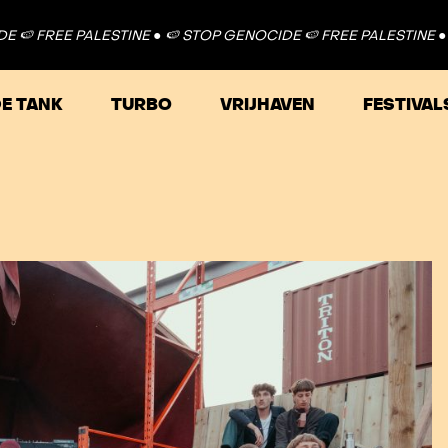
E PALESTINE ●
🍉 STOP GENOCIDE 🍉 FREE PALESTINE ●
🍉 STOP
E TANK
TURBO
VRIJHAVEN
FESTIVAL