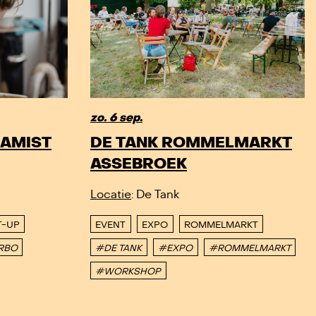
zo. 6 sep.
RAMIST
DE TANK ROMMELMARKT
ASSEBROEK
Locatie
: De Tank
T-UP
EVENT
EXPO
ROMMELMARKT
RBO
#DE TANK
#EXPO
#ROMMELMARKT
#WORKSHOP