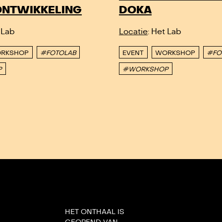
ONTWIKKELING
DOKA
 Lab
Locatie
: Het Lab
RKSHOP
#FOTOLAB
EVENT
WORKSHOP
#FO
P
#WORKSHOP
HET ONTHAAL IS