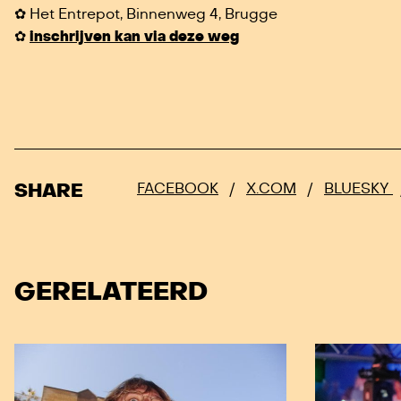
✿ Het Entrepot, Binnenweg 4, Brugge
✿
inschrijven kan via deze weg
SHARE
FACEBOOK
/
X.COM
/
BLUESKY
GERELATEERD