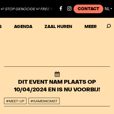
CONTACT
NL
 GENOCIDE 🍉 FREE PALESTINE ●
🍉 STOP GENOCIDE 🍉 FREE PAL
▼
S
AGENDA
ZAAL HUREN
MEER
DIT EVENT NAM PLAATS OP
10/04/2024 EN IS NU VOORBIJ!
#MEET-UP
#SAMENKOMST