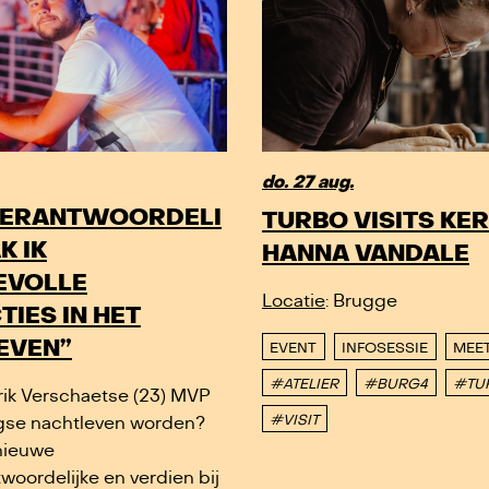
do. 27 aug.
ERANTWOORDELI
TURBO VISITS KE
K IK
HANNA VANDALE
VOLLE
Locatie
: Brugge
IES IN HET
EVEN”
EVENT
INFOSESSIE
MEE
#ATELIER
#BURG4
#TU
arik Verschaetse (23) MVP
#VISIT
gse nachtleven worden?
nieuwe
woordelijke en verdien bij