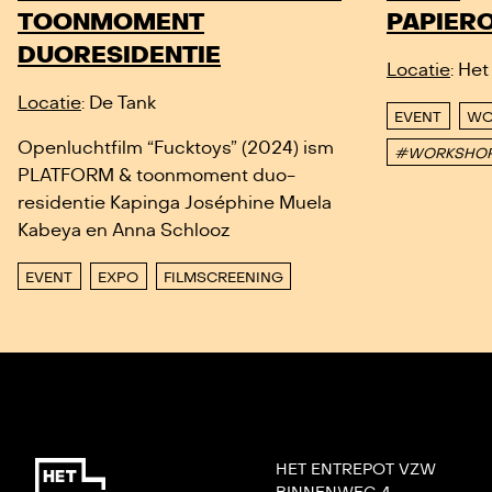
TOONMOMENT
PAPIER
DUORESIDENTIE
Locatie
: Het
Locatie
: De Tank
EVENT
WO
Openluchtfilm “Fucktoys” (2024) ism
#WORKSHO
PLATFORM & toonmoment duo-
residentie Kapinga Joséphine Muela
Kabeya en Anna Schlooz
EVENT
EXPO
FILMSCREENING
HET ENTREPOT VZW