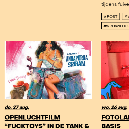
tijdens fuiv
#POST
#
#VRIJWILLI
do. 27 aug.
wo. 26 aug.
OPENLUCHTFILM
FOTOLA
“FUCKTOYS” IN DE TANK &
BASIS