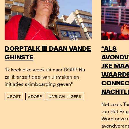
DORPTALK 🟥 DAAN VANDE
“ALS
GHINSTE
AVONDV
JKE MAA
"Ik keek elke week uit naar DORP. Nu
WAARDE
zal ik er zelf deel van uitmaken en
CONNECT
initiaties skimboarding geven"
NACHTL
#POST
#DORP
#VRIJWILLIGERS
Net zoals T
van Het Bru
Word onze 
avondverant