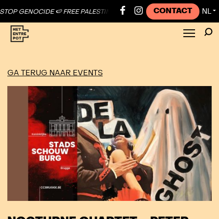
CONTACT
NL
ENOCIDE 🍉 FREE PALESTINE ●
🍉 STOP GENOCIDE 🍉 FREE PALESTINE
▼
GA TERUG NAAR EVENTS