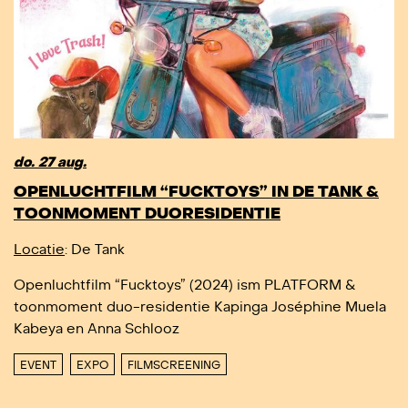
do. 27 aug.
OPENLUCHTFILM “FUCKTOYS” IN DE TANK &
TOONMOMENT DUORESIDENTIE
Locatie
: De Tank
Openluchtfilm “Fucktoys” (2024) ism PLATFORM &
toonmoment duo-residentie Kapinga Joséphine Muela
Kabeya en Anna Schlooz
EVENT
EXPO
FILMSCREENING