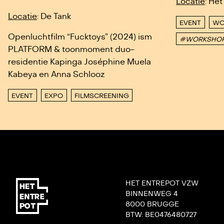
Locatie
: Het
Locatie
: De Tank
EVENT
WO
Openluchtfilm “Fucktoys” (2024) ism
#WORKSHO
PLATFORM & toonmoment duo-
residentie Kapinga Joséphine Muela
Kabeya en Anna Schlooz
EVENT
EXPO
FILMSCREENING
HET ENTREPOT VZW
BINNENWEG 4
8000 BRUGGE
BTW: BE0476480727