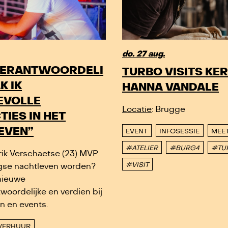
do. 27 aug.
ERANTWOORDELI
TURBO VISITS KE
K IK
HANNA VANDALE
VOLLE
Locatie
: Brugge
IES IN HET
EVEN”
EVENT
INFOSESSIE
MEE
#ATELIER
#BURG4
#TU
arik Verschaetse (23) MVP
#VISIT
gse nachtleven worden?
nieuwe
woordelijke en verdien bij
en en events.
VERHUUR