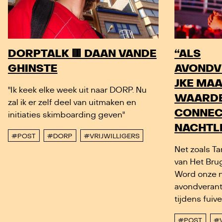
DORPTALK 🟥 DAAN VANDE
“ALS
GHINSTE
AVONDV
JKE MAA
"Ik keek elke week uit naar DORP. Nu
WAARDE
zal ik er zelf deel van uitmaken en
CONNECT
initiaties skimboarding geven"
NACHTL
#POST
#DORP
#VRIJWILLIGERS
Net zoals T
van Het Bru
Word onze 
avondverant
tijdens fuiv
#POST
#