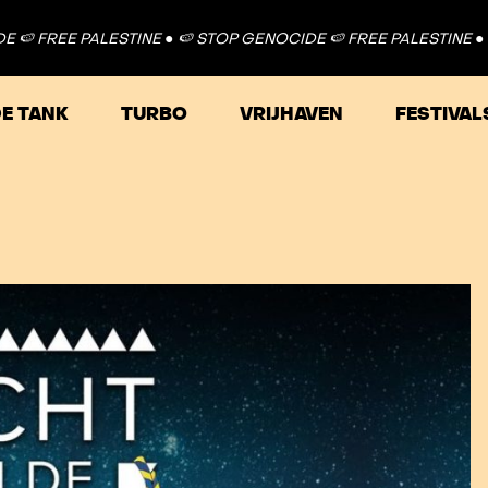
EE PALESTINE ●
🍉 STOP GENOCIDE 🍉 FREE PALESTINE ●
🍉 STOP
E TANK
TURBO
VRIJHAVEN
FESTIVAL