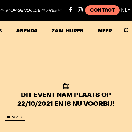
CONTACT
NL
 GENOCIDE 🍉 FREE PALESTINE ●
🍉 STOP GENOCIDE 🍉 FREE PA
▼
S
AGENDA
ZAAL HUREN
MEER
DIT EVENT NAM PLAATS OP
22/10/2021 EN IS NU VOORBIJ!
#PARTY