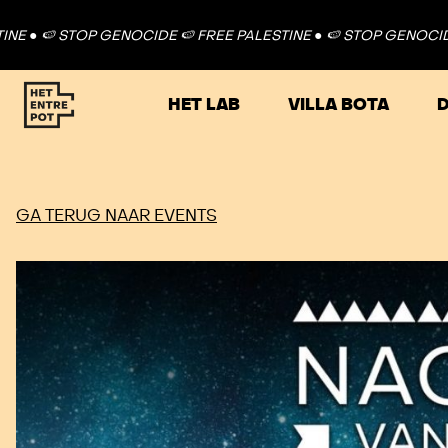
 STOP GENOCIDE 🍉 FREE PALESTINE ●
🍉 STOP GENOCIDE 🍉 FR
HET LAB
VILLA BOTA
D
GA TERUG NAAR EVENTS