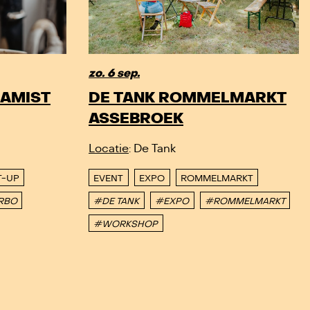
zo. 6 sep.
RAMIST
DE TANK ROMMELMARKT
ASSEBROEK
Locatie
: De Tank
T-UP
EVENT
EXPO
ROMMELMARKT
RBO
#DE TANK
#EXPO
#ROMMELMARKT
#WORKSHOP