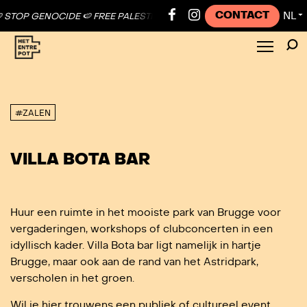
CONTACT
NL
IDE 🍉 FREE PALESTINE ●
🍉 STOP GENOCIDE 🍉 FREE PALESTINE ●
🍉
▼
#ZALEN
VILLA BOTA BAR
Huur een ruimte in het mooiste park van Brugge voor
vergaderingen, workshops of clubconcerten in een
idyllisch kader. Villa Bota bar ligt namelijk in hartje
Brugge, maar ook aan de rand van het Astridpark,
verscholen in het groen.
Wil je hier trouwens een publiek of cultureel event